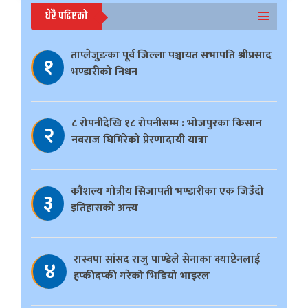
धेरै पढिएको
ताप्लेजुङका पूर्व जिल्ला पञ्चायत सभापति श्रीप्रसाद
१
भण्डारीको निधन
८ रोपनीदेखि १८ रोपनीसम्म : भोजपुरका किसान
२
नवराज घिमिरेको प्रेरणादायी यात्रा
काैशल्य गोत्रीय सिजापती भण्डारीका एक जिउँदो
३
इतिहासको अन्त्य
रास्वपा सांसद राजु पाण्डेले सेनाका क्याप्टेनलाई
४
हप्कीदप्की गरेको भिडियो भाइरल