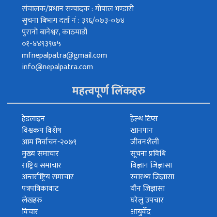
संचालक/प्रधान सम्पादक : गोपाल भण्डारी
सुचना बिभाग दर्ता नं : ३९६/०७३-०७४
पुरानो बानेश्वर, काठमाडौं
०१-४४९३९७५
mfnepalpatra@gmail.com
info@nepalpatra.com
महत्वपूर्ण लिंकहरु
हेडलाइन
हेल्थ टिप्स
विश्वकप विशेष
खानपान
आम निर्वाचन-२०७९
जीवनशैली
मुख्य समाचार
सूचना प्रविधि
राष्ट्रिय समाचार
विज्ञान जिज्ञासा
अन्तर्राष्ट्रिय समाचार
स्वास्थ्य जिज्ञासा
पत्रपत्रिकावाट
यौन जिज्ञासा
लेखहरु
घरेलु उपचार
विचार
आयुर्वेद