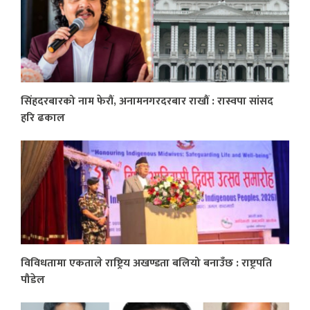
सिंहदरबारको नाम फेरौं, अनामनगरदरबार राखौं : रास्वपा सांसद
हरि ढकाल
विविधतामा एकताले राष्ट्रिय अखण्डता बलियो बनाउँछ : राष्ट्रपति
पौडेल