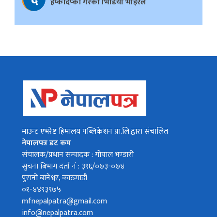
हप्कीदप्की गरेको भिडियो भाइरल
माउन्ट एभरेष्ट हिमालय पब्लिकेशन प्रा.लि.द्वारा संचालित
नेपालपत्र डट कम
संचालक/प्रधान सम्पादक : गोपाल भण्डारी
सुचना बिभाग दर्ता नं : ३९६/०७३-०७४
पुरानो बानेश्वर, काठमाडौं
०१-४४९३९७५
mfnepalpatra@gmail.com
info@nepalpatra.com