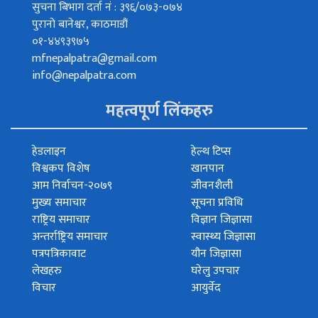
सुचना बिभाग दर्ता नं : ३९६/०७३-०७४
पुरानो बानेश्वर, काठमाडौं
०१-४४९३९७५
mfnepalpatra@gmail.com
info@nepalpatra.com
महत्वपूर्ण लिंकहरु
हेडलाइन
हेल्थ टिप्स
विश्वकप विशेष
खानपान
आम निर्वाचन-२०७९
जीवनशैली
मुख्य समाचार
सूचना प्रविधि
राष्ट्रिय समाचार
विज्ञान जिज्ञासा
अन्तर्राष्ट्रिय समाचार
स्वास्थ्य जिज्ञासा
पत्रपत्रिकावाट
यौन जिज्ञासा
लेखहरु
घरेलु उपचार
विचार
आयुर्वेद