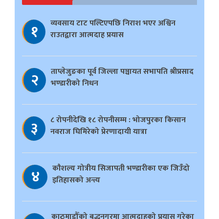
व्यवसाय टाट पल्टिएपछि निराश भएर अश्विन
१
राउतद्वारा आत्मदाह प्रयास
ताप्लेजुङका पूर्व जिल्ला पञ्चायत सभापति श्रीप्रसाद
२
भण्डारीको निधन
८ रोपनीदेखि १८ रोपनीसम्म : भोजपुरका किसान
३
नवराज घिमिरेको प्रेरणादायी यात्रा
काैशल्य गोत्रीय सिजापती भण्डारीका एक जिउँदो
४
इतिहासको अन्त्य
काठमाडौँको बुद्धनगरमा आत्मदाहको प्रयास गरेका