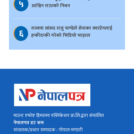
५
आश्विन राउतको निधन
रास्वपा सांसद राजु पाण्डेले सेनाका क्याप्टेनलाई
६
हप्कीदप्की गरेको भिडियो भाइरल
माउन्ट एभरेष्ट हिमालय पब्लिकेशन प्रा.लि.द्वारा संचालित
नेपालपत्र डट कम
संचालक/प्रधान सम्पादक : गोपाल भण्डारी