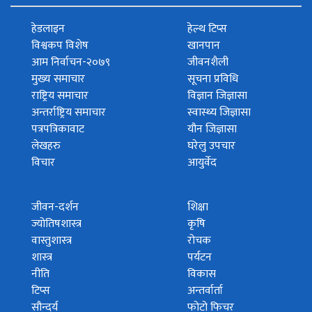
हेडलाइन
हेल्थ टिप्स
विश्वकप विशेष
खानपान
आम निर्वाचन-२०७९
जीवनशैली
मुख्य समाचार
सूचना प्रविधि
राष्ट्रिय समाचार
विज्ञान जिज्ञासा
अन्तर्राष्ट्रिय समाचार
स्वास्थ्य जिज्ञासा
पत्रपत्रिकावाट
यौन जिज्ञासा
लेखहरु
घरेलु उपचार
विचार
आयुर्वेद
जीवन-दर्शन
शिक्षा
ज्योतिषशास्त्र
कृषि
वास्तुशास्त्र
रोचक
शास्त्र
पर्यटन
नीति
विकास
टिप्स
अन्तर्वार्ता
सौन्दर्य
फोटो फिचर