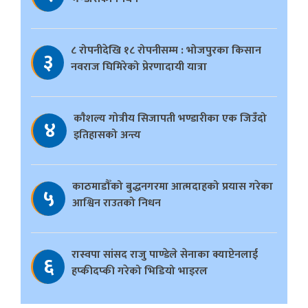
८ रोपनीदेखि १८ रोपनीसम्म : भोजपुरका किसान
३
नवराज घिमिरेको प्रेरणादायी यात्रा
काैशल्य गोत्रीय सिजापती भण्डारीका एक जिउँदो
४
इतिहासको अन्त्य
काठमाडौँको बुद्धनगरमा आत्मदाहको प्रयास गरेका
५
आश्विन राउतको निधन
रास्वपा सांसद राजु पाण्डेले सेनाका क्याप्टेनलाई
६
हप्कीदप्की गरेको भिडियो भाइरल