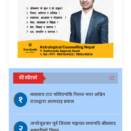
धेरै पढिएको
व्यवसाय टाट पल्टिएपछि निराश भएर अश्विन
१
राउतद्वारा आत्मदाह प्रयास
ताप्लेजुङका पूर्व जिल्ला पञ्चायत सभापति श्रीप्रसाद
२
भण्डारीको निधन