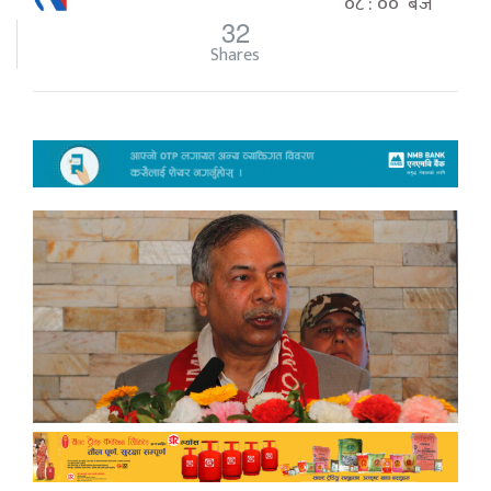
०८ : ०० बजे
32
Shares