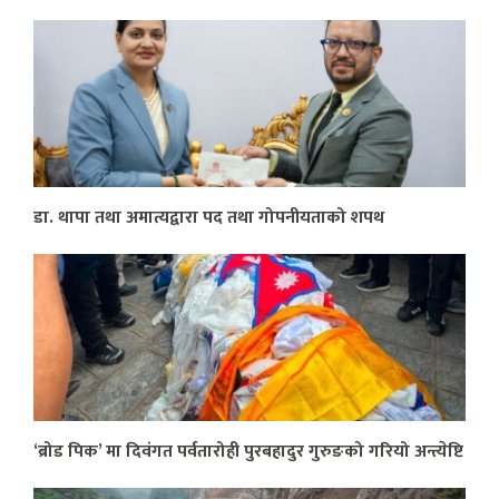
डा. थापा तथा अमात्यद्वारा पद तथा गोपनीयताको शपथ
‘ब्रोड पिक’ मा दिवंगत पर्वतारोही पुरबहादुर गुरुङको गरियो अन्त्येष्टि