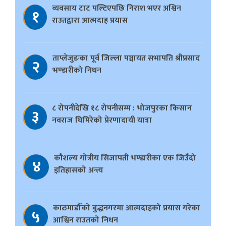
व्यवसाय टाट पल्टिएपछि निराश भएर अश्विन
१
राउतद्वारा आत्मदाह प्रयास
ताप्लेजुङका पूर्व जिल्ला पञ्चायत सभापति श्रीप्रसाद
२
भण्डारीको निधन
८ रोपनीदेखि १८ रोपनीसम्म : भोजपुरका किसान
३
नवराज घिमिरेको प्रेरणादायी यात्रा
काैशल्य गोत्रीय सिजापती भण्डारीका एक जिउँदो
४
इतिहासको अन्त्य
काठमाडौँको बुद्धनगरमा आत्मदाहको प्रयास गरेका
५
आश्विन राउतको निधन