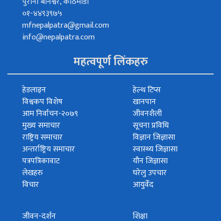
पुरानो बानेश्वर, काठमाडौं
०१-४४९३९७५
mfnepalpatra@gmail.com
info@nepalpatra.com
महत्वपूर्ण लिंकहरु
हेडलाइन
हेल्थ टिप्स
विश्वकप विशेष
खानपान
आम निर्वाचन-२०७९
जीवनशैली
मुख्य समाचार
सूचना प्रविधि
राष्ट्रिय समाचार
विज्ञान जिज्ञासा
अन्तर्राष्ट्रिय समाचार
स्वास्थ्य जिज्ञासा
पत्रपत्रिकावाट
यौन जिज्ञासा
लेखहरु
घरेलु उपचार
विचार
आयुर्वेद
जीवन-दर्शन
शिक्षा