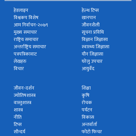
हेडलाइन
हेल्थ टिप्स
विश्वकप विशेष
खानपान
आम निर्वाचन-२०७९
जीवनशैली
मुख्य समाचार
सूचना प्रविधि
राष्ट्रिय समाचार
विज्ञान जिज्ञासा
अन्तर्राष्ट्रिय समाचार
स्वास्थ्य जिज्ञासा
पत्रपत्रिकावाट
यौन जिज्ञासा
लेखहरु
घरेलु उपचार
विचार
आयुर्वेद
जीवन-दर्शन
शिक्षा
ज्योतिषशास्त्र
कृषि
वास्तुशास्त्र
रोचक
शास्त्र
पर्यटन
नीति
विकास
टिप्स
अन्तर्वार्ता
सौन्दर्य
फोटो फिचर