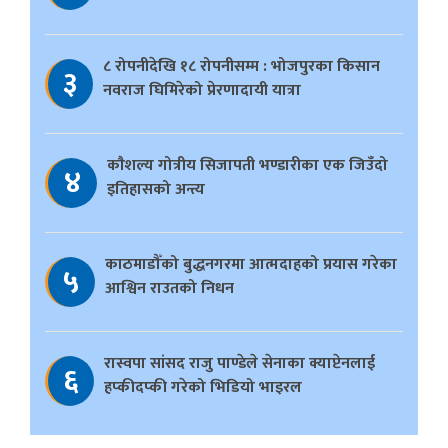
८ रोपनीदेखि १८ रोपनीसम्म : भोजपुरका किसान
३
नवराज घिमिरेको प्रेरणादायी यात्रा
काैशल्य गोत्रीय सिजापती भण्डारीका एक जिउँदो
४
इतिहासको अन्त्य
काठमाडौँको बुद्धनगरमा आत्मदाहको प्रयास गरेका
५
आश्विन राउतको निधन
रास्वपा सांसद राजु पाण्डेले सेनाका क्याप्टेनलाई
६
हप्कीदप्की गरेको भिडियो भाइरल