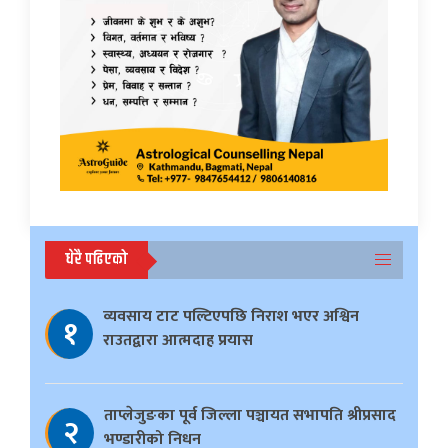
धेरै पढिएको
व्यवसाय टाट पल्टिएपछि निराश भएर अश्विन
१
राउतद्वारा आत्मदाह प्रयास
ताप्लेजुङका पूर्व जिल्ला पञ्चायत सभापति श्रीप्रसाद
२
भण्डारीको निधन