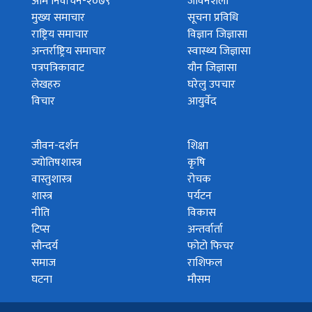
आम निर्वाचन-२०७९
जीवनशैली
मुख्य समाचार
सूचना प्रविधि
राष्ट्रिय समाचार
विज्ञान जिज्ञासा
अन्तर्राष्ट्रिय समाचार
स्वास्थ्य जिज्ञासा
पत्रपत्रिकावाट
यौन जिज्ञासा
लेखहरु
घरेलु उपचार
विचार
आयुर्वेद
जीवन-दर्शन
शिक्षा
ज्योतिषशास्त्र
कृषि
वास्तुशास्त्र
रोचक
शास्त्र
पर्यटन
नीति
विकास
टिप्स
अन्तर्वार्ता
सौन्दर्य
फोटो फिचर
समाज
राशिफल
घटना
मौसम