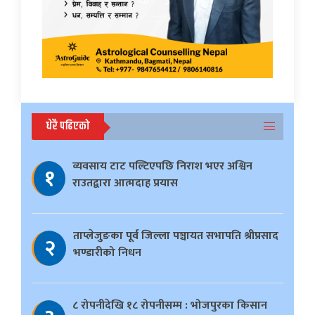
धेरै पढिएको
व्यवसाय टाट पल्टिएपछि निराश भएर अश्विन
१
राउतद्वारा आत्मदाह प्रयास
ताप्लेजुङका पूर्व जिल्ला पञ्चायत सभापति श्रीप्रसाद
२
भण्डारीको निधन
८ रोपनीदेखि १८ रोपनीसम्म : भोजपुरका किसान