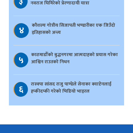
३
नवराज घिमिरेको प्रेरणादायी यात्रा
काैशल्य गोत्रीय सिजापती भण्डारीका एक जिउँदो
४
इतिहासको अन्त्य
काठमाडौँको बुद्धनगरमा आत्मदाहको प्रयास गरेका
५
आश्विन राउतको निधन
रास्वपा सांसद राजु पाण्डेले सेनाका क्याप्टेनलाई
६
हप्कीदप्की गरेको भिडियो भाइरल