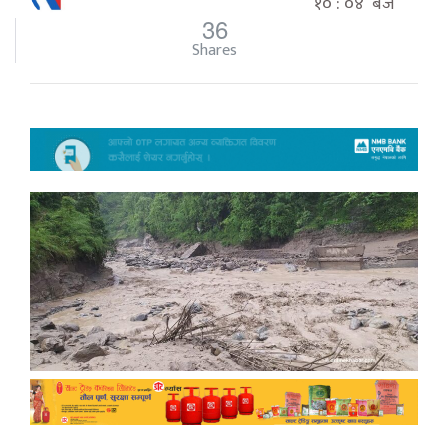
१० : ०४ बजे
36
Shares