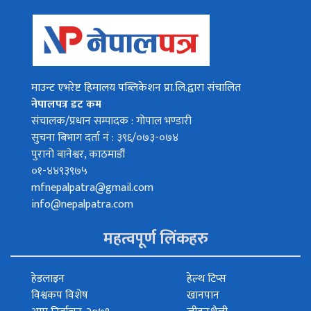
माउन्ट एभरेष्ट हिमालय पब्लिकेशन प्रा.लि.द्वारा संचालित
नेपालपत्र डट कम
संचालक/प्रधान सम्पादक : गोपाल भण्डारी
सुचना बिभाग दर्ता नं : ३९६/०७३-०७४
पुरानो बानेश्वर, काठमाडौं
०१-४४९३९७५
mfnepalpatra@gmail.com
info@nepalpatra.com
महत्वपूर्ण लिंकहरु
हेडलाइन
हेल्थ टिप्स
विश्वकप विशेष
खानपान