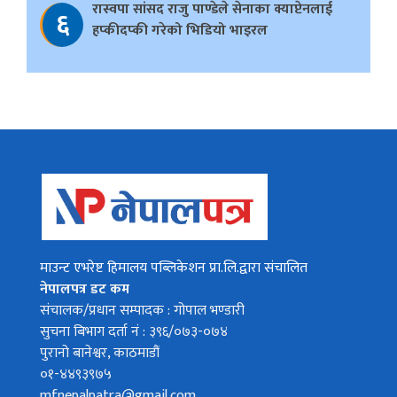
रास्वपा सांसद राजु पाण्डेले सेनाका क्याप्टेनलाई
६
हप्कीदप्की गरेको भिडियो भाइरल
माउन्ट एभरेष्ट हिमालय पब्लिकेशन प्रा.लि.द्वारा संचालित
नेपालपत्र डट कम
संचालक/प्रधान सम्पादक : गोपाल भण्डारी
सुचना बिभाग दर्ता नं : ३९६/०७३-०७४
पुरानो बानेश्वर, काठमाडौं
०१-४४९३९७५
mfnepalpatra@gmail.com