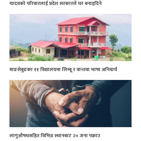
यादवको परिवारलाई प्रदेश सरकारले घर बनाइदिने
माङसेबुङका ११ विद्यालयमा लिम्बू र वान्तवा भाषा अनिवार्य
लागुऔषधसहित विभिन्न स्थानबाट २० जना पक्राउ