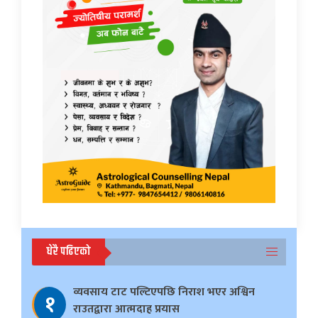
धेरै पढिएको
व्यवसाय टाट पल्टिएपछि निराश भएर अश्विन
१
राउतद्वारा आत्मदाह प्रयास