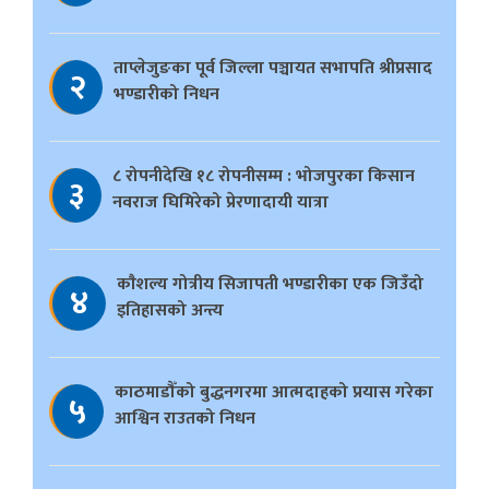
ताप्लेजुङका पूर्व जिल्ला पञ्चायत सभापति श्रीप्रसाद
२
भण्डारीको निधन
८ रोपनीदेखि १८ रोपनीसम्म : भोजपुरका किसान
३
नवराज घिमिरेको प्रेरणादायी यात्रा
काैशल्य गोत्रीय सिजापती भण्डारीका एक जिउँदो
४
इतिहासको अन्त्य
काठमाडौँको बुद्धनगरमा आत्मदाहको प्रयास गरेका
५
आश्विन राउतको निधन