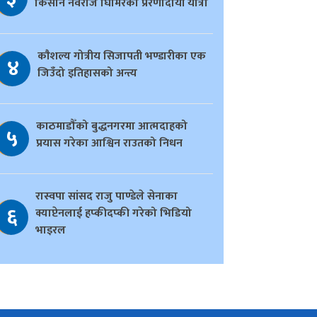
किसान नवराज घिमिरेको प्रेरणादायी यात्रा
काैशल्य गोत्रीय सिजापती भण्डारीका एक
४
जिउँदो इतिहासको अन्त्य
काठमाडौँको बुद्धनगरमा आत्मदाहको
५
प्रयास गरेका आश्विन राउतको निधन
रास्वपा सांसद राजु पाण्डेले सेनाका
६
क्याप्टेनलाई हप्कीदप्की गरेको भिडियो
भाइरल