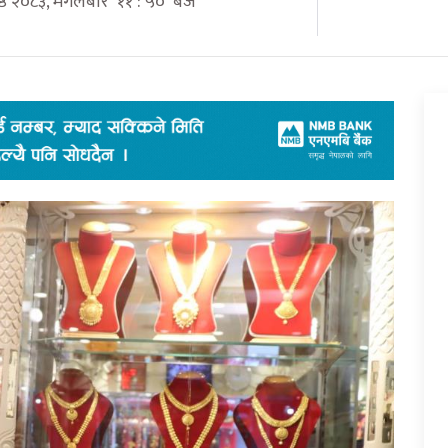
ेष्ठ २०८३, मंगलबार ११ : ५० बजे