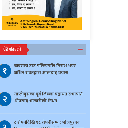
धेरै पढिएको
व्यवसाय टाट पल्टिएपछि निराश भएर
१
अश्विन राउतद्वारा आत्मदाह प्रयास
ताप्लेजुङका पूर्व जिल्ला पञ्चायत सभापति
२
श्रीप्रसाद भण्डारीको निधन
८ रोपनीदेखि १८ रोपनीसम्म : भोजपुरका
३