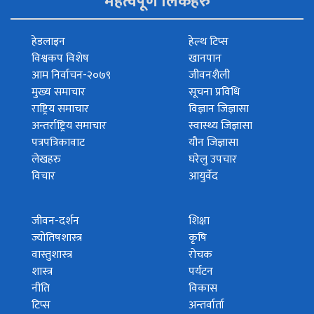
महत्वपूर्ण लिंकहरु
हेडलाइन
हेल्थ टिप्स
विश्वकप विशेष
खानपान
आम निर्वाचन-२०७९
जीवनशैली
मुख्य समाचार
सूचना प्रविधि
राष्ट्रिय समाचार
विज्ञान जिज्ञासा
अन्तर्राष्ट्रिय समाचार
स्वास्थ्य जिज्ञासा
पत्रपत्रिकावाट
यौन जिज्ञासा
लेखहरु
घरेलु उपचार
विचार
आयुर्वेद
जीवन-दर्शन
शिक्षा
ज्योतिषशास्त्र
कृषि
वास्तुशास्त्र
रोचक
शास्त्र
पर्यटन
नीति
विकास
टिप्स
अन्तर्वार्ता