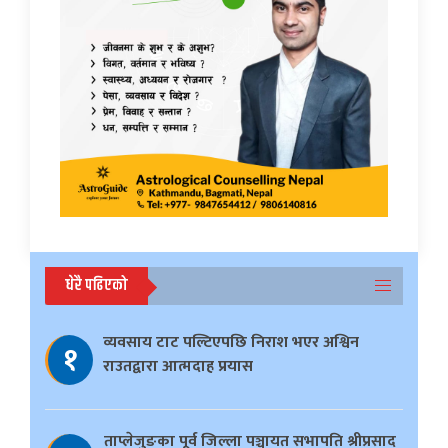
धेरै पढिएको
व्यवसाय टाट पल्टिएपछि निराश भएर अश्विन
१
राउतद्वारा आत्मदाह प्रयास
ताप्लेजुङका पूर्व जिल्ला पञ्चायत सभापति श्रीप्रसाद