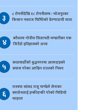
८ रोपनीदेखि १८ रोपनीसम्म : भोजपुरका
३
किसान नवराज घिमिरेको प्रेरणादायी यात्रा
काैशल्य गोत्रीय सिजापती भण्डारीका एक
४
जिउँदो इतिहासको अन्त्य
काठमाडौँको बुद्धनगरमा आत्मदाहको
५
प्रयास गरेका आश्विन राउतको निधन
रास्वपा सांसद राजु पाण्डेले सेनाका
६
क्याप्टेनलाई हप्कीदप्की गरेको भिडियो
भाइरल