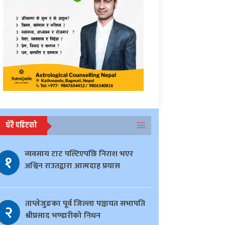
धेरै पढिएको
व्यवसाय टाट पल्टिएपछि निराश भएर
१
अश्विन राउतद्वारा आत्मदाह प्रयास
ताप्लेजुङका पूर्व जिल्ला पञ्चायत सभापति
२
श्रीप्रसाद भण्डारीको निधन