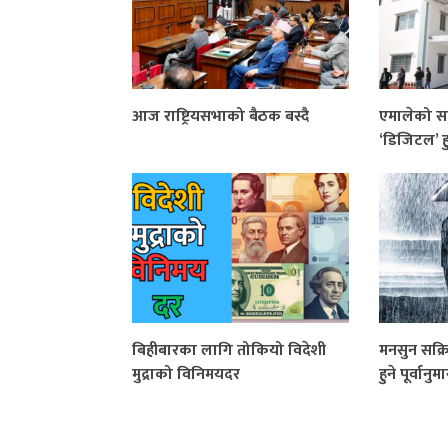
आज राष्ट्रियसभाको बैठक बस्दै
एमालेको सदस
‘डिजिटल’ हु
बिहीबारका लागि तोकियो विदेशी
मनसुन सक्रिय
मुद्राको विनिमयदर
हुने पूर्वानुम