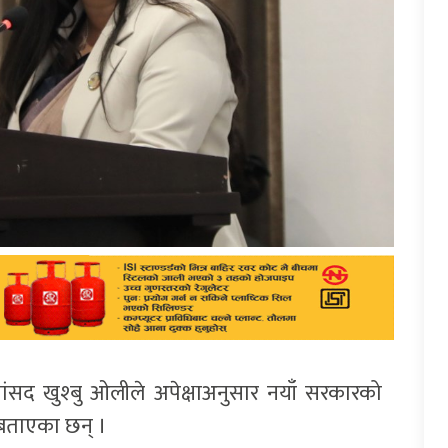
ीका सांसद खुश्बु ओलीले अपेक्षाअनुसार नयाँ सरकारको
बताएका छन् ।