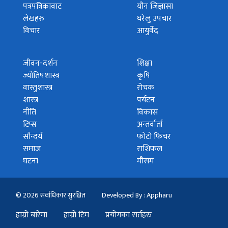
पत्रपत्रिकावाट
यौन जिज्ञासा
लेखहरु
घरेलु उपचार
विचार
आयुर्वेद
जीवन-दर्शन
शिक्षा
ज्योतिषशास्त्र
कृषि
वास्तुशास्त्र
रोचक
शास्त्र
पर्यटन
नीति
विकास
टिप्स
अन्तर्वार्ता
सौन्दर्य
फोटो फिचर
समाज
राशिफल
घटना
मौसम
© 2026 सर्वाधिकार सुरक्षित
Developed By : Appharu
हाम्रो बारेमा
हाम्रो टिम
प्रयोगका सर्तहरु