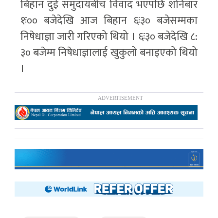
बिहान दुई समुदायबीच विवाद भएपछि शनिबार
१ः०० बजेदेखि आज बिहान ६ः३० बजेसम्मका
निषेधाज्ञा जारी गरिएको थियो । ६ः३० बजेदेखि ८:
३० बजेम्म निषेधाज्ञालाई खुकुलो बनाइएको थियो
।