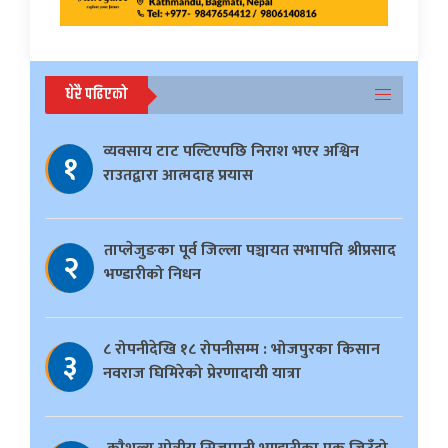
धेरै पढिएको
व्यवसाय टाट पल्टिएपछि निराश भएर अश्विन
१
राउतद्वारा आत्मदाह प्रयास
ताप्लेजुङका पूर्व जिल्ला पञ्चायत सभापति श्रीप्रसाद
२
भण्डारीको निधन
८ रोपनीदेखि १८ रोपनीसम्म : भोजपुरका किसान
३
नवराज घिमिरेको प्रेरणादायी यात्रा