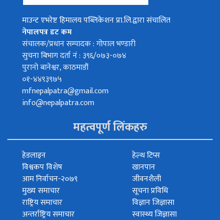
माउन्ट एभरेष्ट हिमालय पब्लिकेशन प्रा.लि.द्वारा संचालित
नेपालपत्र डट कम
संचालक/प्रधान सम्पादक : गोपाल भण्डारी
सुचना बिभाग दर्ता नं : ३९६/०७३-०७४
पुरानो बानेश्वर, काठमाडौं
०१-४४९३९७५
mfnepalpatra@gmail.com
info@nepalpatra.com
महत्वपूर्ण लिंकहरु
हेडलाइन
हेल्थ टिप्स
विश्वकप विशेष
खानपान
आम निर्वाचन-२०७९
जीवनशैली
मुख्य समाचार
सूचना प्रविधि
राष्ट्रिय समाचार
विज्ञान जिज्ञासा
अन्तर्राष्ट्रिय समाचार
स्वास्थ्य जिज्ञासा