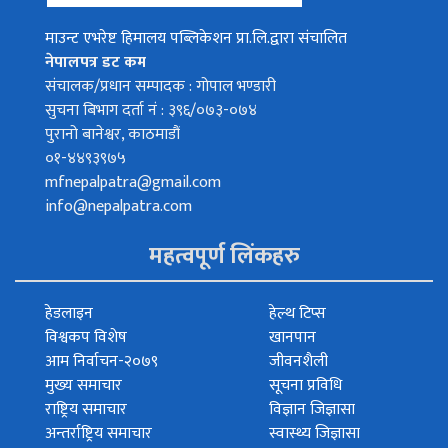
माउन्ट एभरेष्ट हिमालय पब्लिकेशन प्रा.लि.द्वारा संचालित
नेपालपत्र डट कम
संचालक/प्रधान सम्पादक : गोपाल भण्डारी
सुचना बिभाग दर्ता नं : ३९६/०७३-०७४
पुरानो बानेश्वर, काठमाडौं
०१-४४९३९७५
mfnepalpatra@gmail.com
info@nepalpatra.com
महत्वपूर्ण लिंकहरु
हेडलाइन
हेल्थ टिप्स
विश्वकप विशेष
खानपान
आम निर्वाचन-२०७९
जीवनशैली
मुख्य समाचार
सूचना प्रविधि
राष्ट्रिय समाचार
विज्ञान जिज्ञासा
अन्तर्राष्ट्रिय समाचार
स्वास्थ्य जिज्ञासा