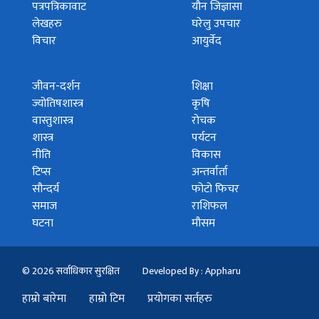
पत्रपत्रिकावाट
यौन जिज्ञासा
लेखहरु
घरेलु उपचार
विचार
आयुर्वेद
जीवन-दर्शन
शिक्षा
ज्योतिषशास्त्र
कृषि
वास्तुशास्त्र
रोचक
शास्त्र
पर्यटन
नीति
विकास
टिप्स
अन्तर्वार्ता
सौन्दर्य
फोटो फिचर
समाज
राशिफल
घटना
मौसम
© 2026 सर्वाधिकार सुरक्षित
Developed By : Appharu
हाम्रो बारेमा
हाम्रो टिम
प्रयोगका सर्तहरु