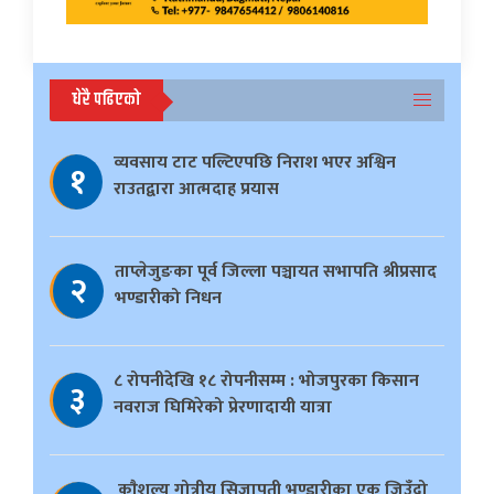
धेरै पढिएको
व्यवसाय टाट पल्टिएपछि निराश भएर अश्विन
१
राउतद्वारा आत्मदाह प्रयास
ताप्लेजुङका पूर्व जिल्ला पञ्चायत सभापति श्रीप्रसाद
२
भण्डारीको निधन
८ रोपनीदेखि १८ रोपनीसम्म : भोजपुरका किसान
३
नवराज घिमिरेको प्रेरणादायी यात्रा
काैशल्य गोत्रीय सिजापती भण्डारीका एक जिउँदो