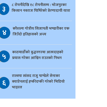
८ रोपनीदेखि १८ रोपनीसम्म : भोजपुरका
३
किसान नवराज घिमिरेको प्रेरणादायी यात्रा
काैशल्य गोत्रीय सिजापती भण्डारीका एक
४
जिउँदो इतिहासको अन्त्य
काठमाडौँको बुद्धनगरमा आत्मदाहको
५
प्रयास गरेका आश्विन राउतको निधन
रास्वपा सांसद राजु पाण्डेले सेनाका
६
क्याप्टेनलाई हप्कीदप्की गरेको भिडियो
भाइरल