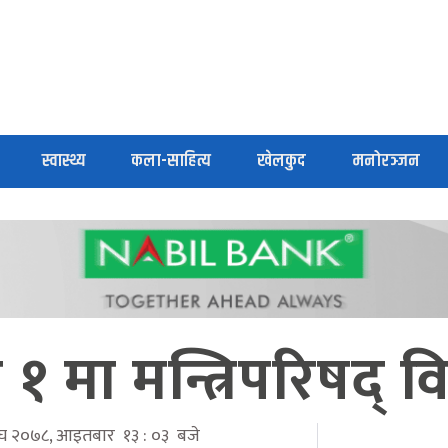
स्वास्थ्य
कला-साहित्य
खेलकुद
मनोरञ्जन
श १ मा मन्त्रिपरिषद् व
माघ २०७८, आइतबार १३ : ०३ बजे