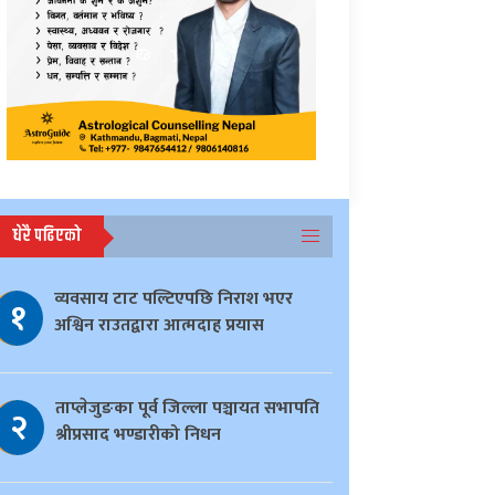
धेरै पढिएको
व्यवसाय टाट पल्टिएपछि निराश भएर
१
अश्विन राउतद्वारा आत्मदाह प्रयास
ताप्लेजुङका पूर्व जिल्ला पञ्चायत सभापति
२
श्रीप्रसाद भण्डारीको निधन