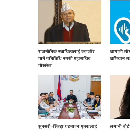
राजनीतिक स्थायित्वलाई कमजोर
आगामी सोमबा
पार्ने गतिविधि नगरौँः महासचिव
अभियान सञ्च
पोखरेल
सुनसरी–सिरहा घटनाका मृतकलाई
लगानी बोर