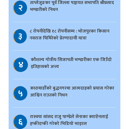
ताप्लेजुङका पूर्व जिल्ला पञ्चायत सभापति श्रीप्रसाद
२
भण्डारीको निधन
८ रोपनीदेखि १८ रोपनीसम्म : भोजपुरका किसान
३
नवराज घिमिरेको प्रेरणादायी यात्रा
काैशल्य गोत्रीय सिजापती भण्डारीका एक जिउँदो
४
इतिहासको अन्त्य
काठमाडौँको बुद्धनगरमा आत्मदाहको प्रयास गरेका
५
आश्विन राउतको निधन
रास्वपा सांसद राजु पाण्डेले सेनाका क्याप्टेनलाई
६
हप्कीदप्की गरेको भिडियो भाइरल