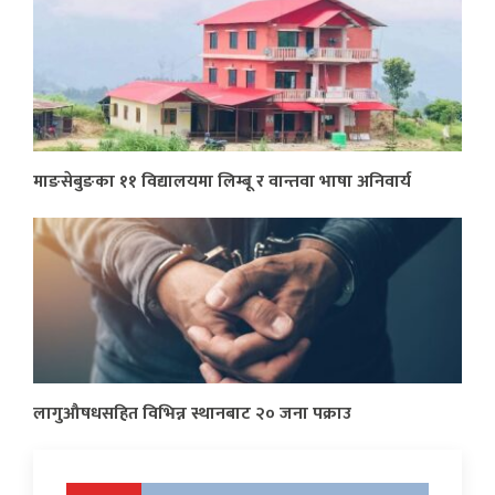
माङसेबुङका ११ विद्यालयमा लिम्बू र वान्तवा भाषा अनिवार्य
लागुऔषधसहित विभिन्न स्थानबाट २० जना पक्राउ