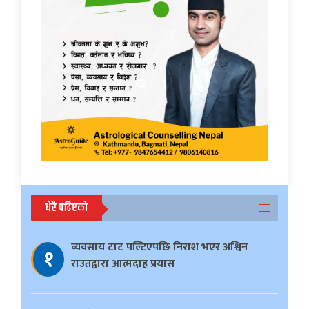
धेरै पढिएको
व्यवसाय टाट पल्टिएपछि निराश भएर अश्विन
१
राउतद्वारा आत्मदाह प्रयास