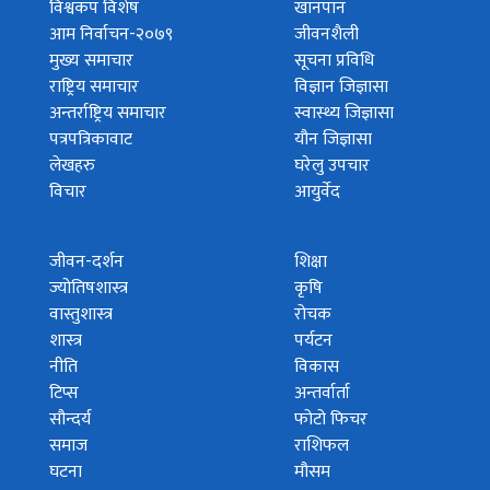
विश्वकप विशेष
खानपान
आम निर्वाचन-२०७९
जीवनशैली
मुख्य समाचार
सूचना प्रविधि
राष्ट्रिय समाचार
विज्ञान जिज्ञासा
अन्तर्राष्ट्रिय समाचार
स्वास्थ्य जिज्ञासा
पत्रपत्रिकावाट
यौन जिज्ञासा
लेखहरु
घरेलु उपचार
विचार
आयुर्वेद
जीवन-दर्शन
शिक्षा
ज्योतिषशास्त्र
कृषि
वास्तुशास्त्र
रोचक
शास्त्र
पर्यटन
नीति
विकास
टिप्स
अन्तर्वार्ता
सौन्दर्य
फोटो फिचर
समाज
राशिफल
घटना
मौसम