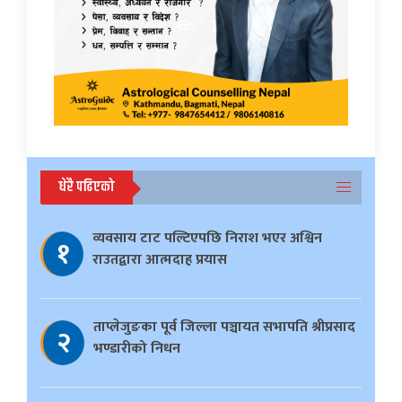
धेरै पढिएको
व्यवसाय टाट पल्टिएपछि निराश भएर अश्विन
१
राउतद्वारा आत्मदाह प्रयास
ताप्लेजुङका पूर्व जिल्ला पञ्चायत सभापति श्रीप्रसाद
२
भण्डारीको निधन