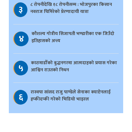
८ रोपनीदेखि १८ रोपनीसम्म : भोजपुरका किसान
३
नवराज घिमिरेको प्रेरणादायी यात्रा
काैशल्य गोत्रीय सिजापती भण्डारीका एक जिउँदो
४
इतिहासको अन्त्य
काठमाडौँको बुद्धनगरमा आत्मदाहको प्रयास गरेका
५
आश्विन राउतको निधन
रास्वपा सांसद राजु पाण्डेले सेनाका क्याप्टेनलाई
६
हप्कीदप्की गरेको भिडियो भाइरल