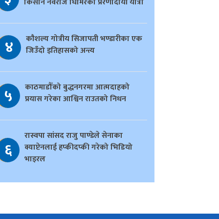
किसान नवराज घिमिरेको प्रेरणादायी यात्रा
काैशल्य गोत्रीय सिजापती भण्डारीका एक
४
जिउँदो इतिहासको अन्त्य
काठमाडौँको बुद्धनगरमा आत्मदाहको
५
प्रयास गरेका आश्विन राउतको निधन
रास्वपा सांसद राजु पाण्डेले सेनाका
६
क्याप्टेनलाई हप्कीदप्की गरेको भिडियो
भाइरल