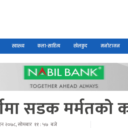
स्वास्थ्य
कला-साहित्य
खेलकुद
मनोरञ्जन
्गमा सडक मर्मतको क
्विन २०७८, सोमबार ११ : ५७ बजे