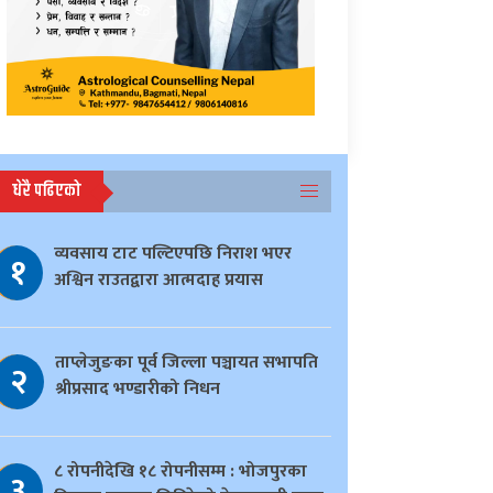
धेरै पढिएको
व्यवसाय टाट पल्टिएपछि निराश भएर
१
अश्विन राउतद्वारा आत्मदाह प्रयास
ताप्लेजुङका पूर्व जिल्ला पञ्चायत सभापति
२
श्रीप्रसाद भण्डारीको निधन
८ रोपनीदेखि १८ रोपनीसम्म : भोजपुरका
३