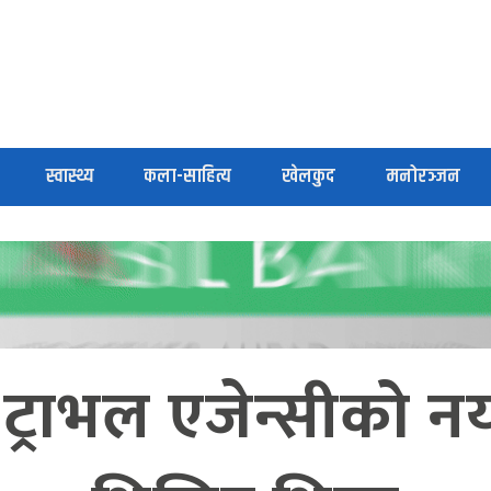
स्वास्थ्य
कला-साहित्य
खेलकुद
मनोरञ्जन
ट्राभल एजेन्सीको नय