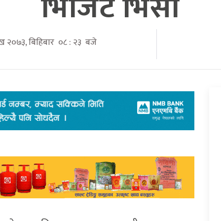
भिजिट भिसा
ाख २०७३, बिहिबार ०८ : २३ बजे