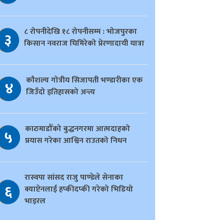
८ रोपनीदेखि १८ रोपनीसम्म : भोजपुरका
३
किसान नवराज घिमिरेको प्रेरणादायी यात्रा
काैशल्य गोत्रीय सिजापती भण्डारीका एक
४
जिउँदो इतिहासको अन्त्य
काठमाडौँको बुद्धनगरमा आत्मदाहको
५
प्रयास गरेका आश्विन राउतको निधन
रास्वपा सांसद राजु पाण्डेले सेनाका
६
क्याप्टेनलाई हप्कीदप्की गरेको भिडियो
भाइरल