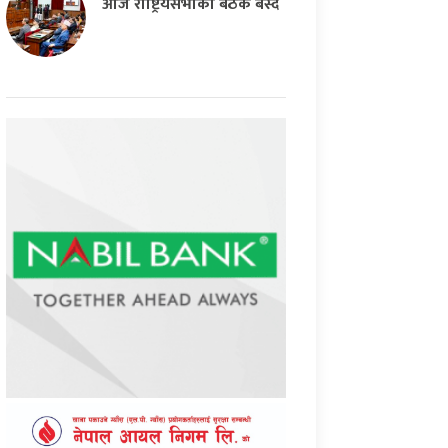
आज राष्ट्रियसभाको बैठक बस्दै