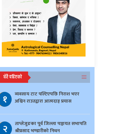
धेरै पढिएको
व्यवसाय टाट पल्टिएपछि निराश भएर
१
अश्विन राउतद्वारा आत्मदाह प्रयास
ताप्लेजुङका पूर्व जिल्ला पञ्चायत सभापति
२
श्रीप्रसाद भण्डारीको निधन