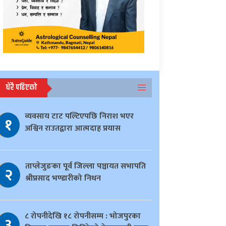
धेरै पढिएको
व्यवसाय टाट पल्टिएपछि निराश भएर
१
अश्विन राउतद्वारा आत्मदाह प्रयास
ताप्लेजुङका पूर्व जिल्ला पञ्चायत सभापति
२
श्रीप्रसाद भण्डारीको निधन
८ रोपनीदेखि १८ रोपनीसम्म : भोजपुरका
३