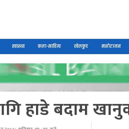
स्वास्थ्य
कला-साहित्य
खेलकुद
मनोरञ्जन
 लागि हाडे बदाम खान