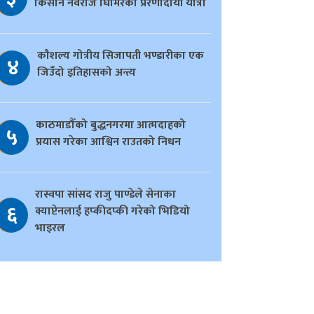
किसान नवराज घिमिरेको प्रेरणादायी यात्रा
काैशल्य गोत्रीय सिजापती भण्डारीका एक
४
जिउँदो इतिहासको अन्त्य
काठमाडौँको बुद्धनगरमा आत्मदाहको
५
प्रयास गरेका आश्विन राउतको निधन
रास्वपा सांसद राजु पाण्डेले सेनाका
६
क्याप्टेनलाई हप्कीदप्की गरेको भिडियो
भाइरल