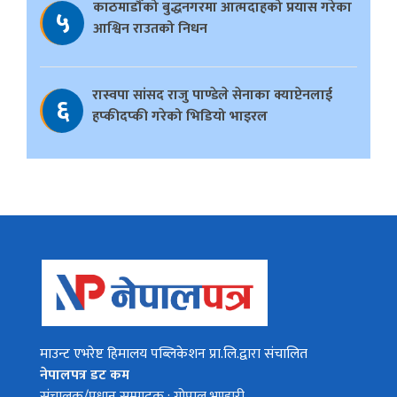
काठमाडौँको बुद्धनगरमा आत्मदाहको प्रयास गरेका
५
आश्विन राउतको निधन
रास्वपा सांसद राजु पाण्डेले सेनाका क्याप्टेनलाई
६
हप्कीदप्की गरेको भिडियो भाइरल
माउन्ट एभरेष्ट हिमालय पब्लिकेशन प्रा.लि.द्वारा संचालित
नेपालपत्र डट कम
संचालक/प्रधान सम्पादक : गोपाल भण्डारी