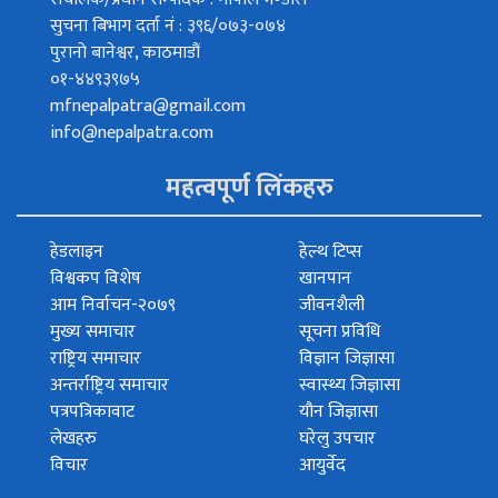
सुचना बिभाग दर्ता नं : ३९६/०७३-०७४
पुरानो बानेश्वर, काठमाडौं
०१-४४९३९७५
mfnepalpatra@gmail.com
info@nepalpatra.com
महत्वपूर्ण लिंकहरु
हेडलाइन
हेल्थ टिप्स
विश्वकप विशेष
खानपान
आम निर्वाचन-२०७९
जीवनशैली
मुख्य समाचार
सूचना प्रविधि
राष्ट्रिय समाचार
विज्ञान जिज्ञासा
अन्तर्राष्ट्रिय समाचार
स्वास्थ्य जिज्ञासा
पत्रपत्रिकावाट
यौन जिज्ञासा
लेखहरु
घरेलु उपचार
विचार
आयुर्वेद