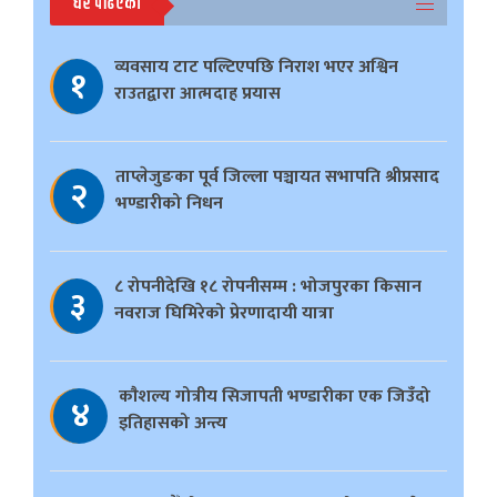
धेरै पढिएको
व्यवसाय टाट पल्टिएपछि निराश भएर अश्विन
१
राउतद्वारा आत्मदाह प्रयास
ताप्लेजुङका पूर्व जिल्ला पञ्चायत सभापति श्रीप्रसाद
२
भण्डारीको निधन
८ रोपनीदेखि १८ रोपनीसम्म : भोजपुरका किसान
३
नवराज घिमिरेको प्रेरणादायी यात्रा
काैशल्य गोत्रीय सिजापती भण्डारीका एक जिउँदो
४
इतिहासको अन्त्य