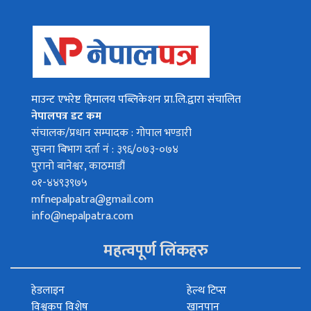
माउन्ट एभरेष्ट हिमालय पब्लिकेशन प्रा.लि.द्वारा संचालित
नेपालपत्र डट कम
संचालक/प्रधान सम्पादक : गोपाल भण्डारी
सुचना बिभाग दर्ता नं : ३९६/०७३-०७४
पुरानो बानेश्वर, काठमाडौं
०१-४४९३९७५
mfnepalpatra@gmail.com
info@nepalpatra.com
महत्वपूर्ण लिंकहरु
हेडलाइन
हेल्थ टिप्स
विश्वकप विशेष
खानपान