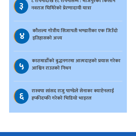
८ रोपनीदेखि १८ रोपनीसम्म : भोजपुरका किसान
३
नवराज घिमिरेको प्रेरणादायी यात्रा
काैशल्य गोत्रीय सिजापती भण्डारीका एक जिउँदो
४
इतिहासको अन्त्य
काठमाडौँको बुद्धनगरमा आत्मदाहको प्रयास गरेका
५
आश्विन राउतको निधन
रास्वपा सांसद राजु पाण्डेले सेनाका क्याप्टेनलाई
६
हप्कीदप्की गरेको भिडियो भाइरल