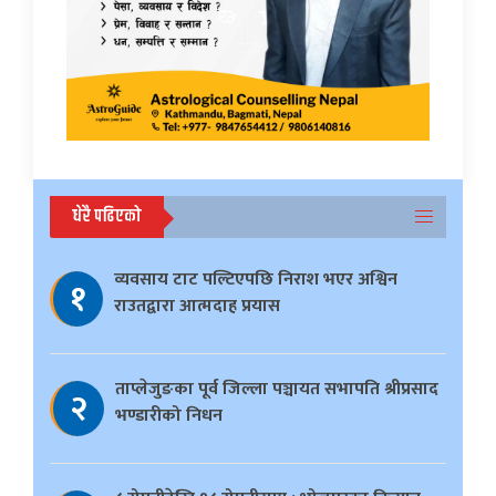
धेरै पढिएको
व्यवसाय टाट पल्टिएपछि निराश भएर अश्विन
१
राउतद्वारा आत्मदाह प्रयास
ताप्लेजुङका पूर्व जिल्ला पञ्चायत सभापति श्रीप्रसाद
२
भण्डारीको निधन